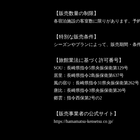
【販売数量の制限】
各宿泊施設の客室数に限りがあります。予
【特別な販売条件】
シーズンやプランによって、販売期間・条
【旅館業法に基づく許可番号】
SOU：長崎県指令5県央振保衛第129号
居里：長崎県指令2島振保衛第637号
風の宿り：長崎県指令31県央振保衛第262号
唐比：長崎県指令3県央振保衛第20号
郷雲：指令西保第2号の2
【販売事業者の公式サイト】
https://hamamatsu-kensetsu.co.jp/