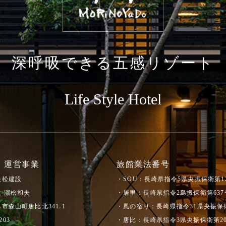
深呼吸できる五感リゾート
Life Style Hotel
 運営事業
旅館業法番号
浜松建設
・SOU：長崎県指令5県央振保衛第1
 濵松和夫
・居里：長崎県指令2島振保衛第637
市森山町唐比北341-1
・風の宿り：長崎県指令31県央振保衛
203
・唐比：長崎県指令3県央振保衛第2