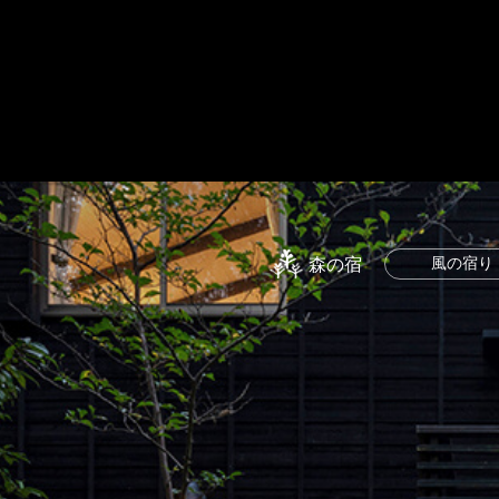
森の宿
風の宿り